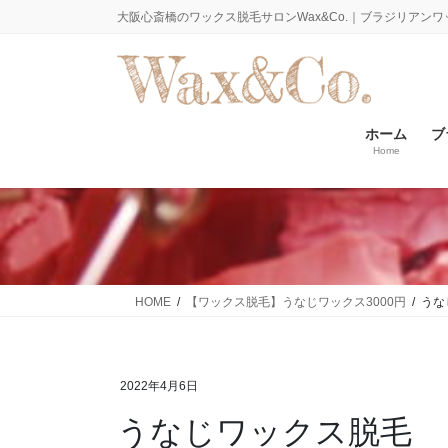
コ
ナ
大阪心斎橋のワックス脱毛サロンWax&Co.｜ブラジリアンワ
ン
ビ
テ
ゲ
ン
ー
ツ
シ
に
ョ
ホーム
ブ
Home
移
ン
動
に
移
動
HOME
【ワックス脱毛】うなじワックス3000円
うな
2022年4月6日
うなじワックス脱毛