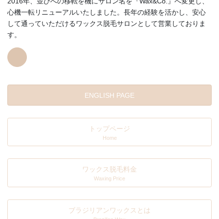
2016年、並びへの移転を機にサロン名を『Wax&Co.』へ変更し、
心機一転リニューアルいたしました。長年の経験を活かし、安心
して通っていただけるワックス脱毛サロンとして営業しておりま
す。
ENGLISH PAGE
トップページ
Home
ワックス脱毛料金
Waxing Price
ブラジリアンワックスとは