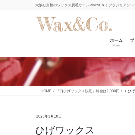
コ
ナ
大阪心斎橋のワックス脱毛サロンWax&Co.｜ブラジリアンワ
ン
ビ
テ
ゲ
ン
ー
ツ
シ
に
ョ
ホーム
ブ
Home
移
ン
動
に
移
動
HOME
『口ひげワックス脱毛』料金は1,000円！
ひげ
2025年3月10日
ひげワックス