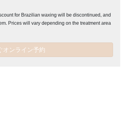
scount for Brazilian waxing will be discontinued, and
tem. Prices will vary depending on the treatment area
ぐオンライン予約