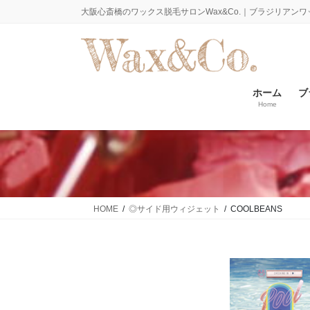
コ
ナ
大阪心斎橋のワックス脱毛サロンWax&Co.｜ブラジリアンワ
ン
ビ
テ
ゲ
ン
ー
ツ
シ
に
ョ
ホーム
ブ
Home
移
ン
動
に
移
動
HOME
◎サイド用ウィジェット
COOLBEANS