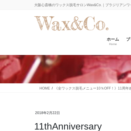
コ
ナ
大阪心斎橋のワックス脱毛サロンWax&Co.｜ブラジリアンワ
ン
ビ
テ
ゲ
ン
ー
ツ
シ
に
ョ
ホーム
ブ
Home
移
ン
動
に
移
動
HOME
《全ワックス脱毛メニュー10％OFF！》11周
2018年2月22日
11thAnniversary